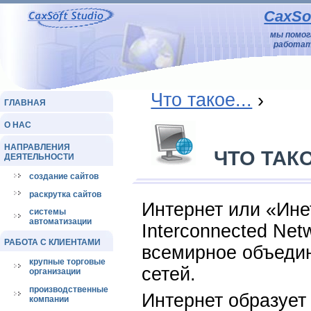
CaxSof
мы помо
работат
Что такое...
›
ГЛАВНАЯ
О НАС
НАПРАВЛЕНИЯ
ЧТО ТАК
ДЕЯТЕЛЬНОСТИ
создание сайтов
раскрутка сайтов
Интернет или «Ине
системы
автоматизации
Interconnected Ne
РАБОТА С КЛИЕНТАМИ
всемирное объеди
крупные торговые
сетей.
организации
производственные
Интернет образуе
компании