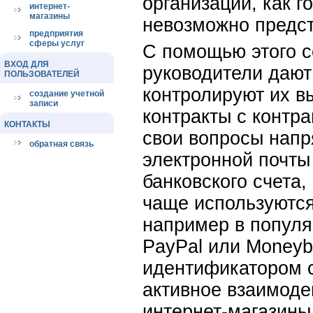
организаций, как г
интернет-
магазины
невозможно предст
предприятия
сферы услуг
С помощью этого 
ВХОД ДЛЯ
руководители дают
ПОЛЬЗОВАТЕЛЕЙ
контролируют их в
создание учетной
записи
контракты с контра
КОНТАКТЫ
свои вопросы напр
обратная связь
электронной почты
банковского счета,
чаще используются
например в популя
PayPal или Moneybo
идентификатором с
активное взаимоде
интернет-магазины